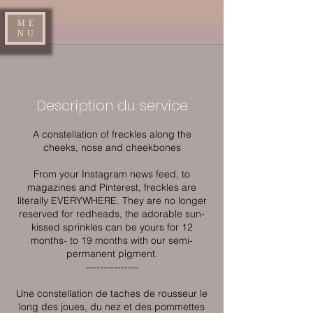
ME
NU
Description du service
A constellation of freckles along the
cheeks, nose and cheekbones
From your Instagram news feed, to
magazines and Pinterest, freckles are
literally EVERYWHERE. They are no longer
reserved for redheads, the adorable sun-
kissed sprinkles can be yours for 12
months- to 19 months with our semi-
permanent pigment.
---------------
Une constellation de taches de rousseur le
long des joues, du nez et des pommettes