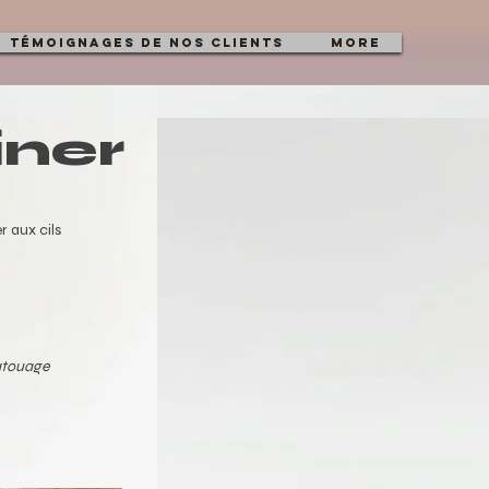
Témoignages de nos clients
More
iner
er aux cils
tatouage