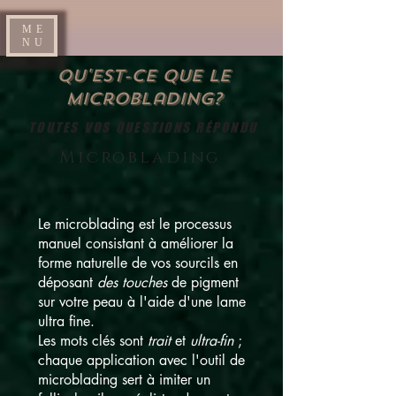
ME
NU
Qu'est-ce que le
microblading?
TOUTES VOS QUESTIONS RÉPONDU
Microblading
Le microblading est le processus
manuel consistant à améliorer la
forme naturelle de vos sourcils en
déposant
des touches
de pigment
sur votre peau à l'aide d'une lame
ultra fine.
Les mots clés sont
trait
et
ultra-fin
;
chaque application avec l'outil de
microblading sert à imiter un