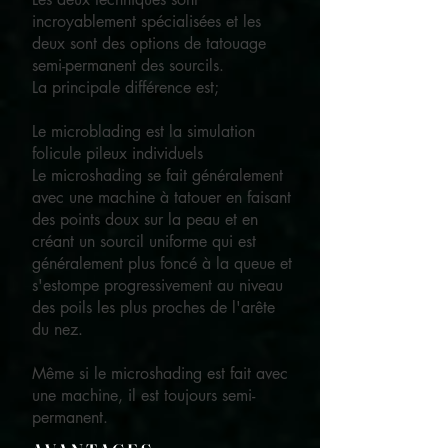
incroyablement spécialisées et les
deux sont des options de tatouage
semi-permanent des sourcils.
La principale différence est;
Le microblading est la simulation
folicule pileux individuels
Le microshading se fait généralement
avec une machine à tatouer en faisant
des points doux sur la peau et en
créant un sourcil uniforme qui est
généralement plus foncé à la queue et
s'estompe progressivement au niveau
des poils les plus proches de l'arête
du nez.
Même si le microshading est fait avec
une machine, il est toujours semi-
permanent.