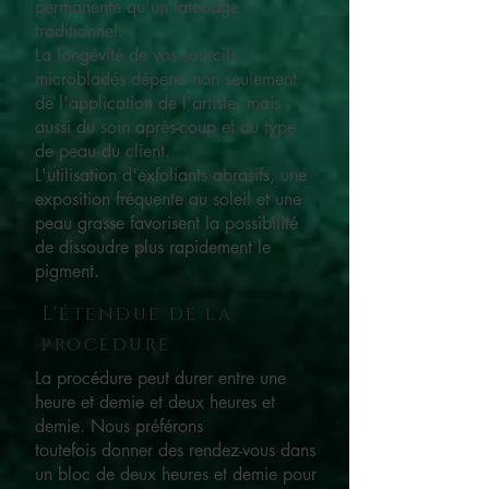
permanente qu'un tatouage
traditionnel.
La longévité de vos sourcils
microbladés dépend non seulement
de l'application de l'artiste, mais
aussi du soin après-coup et du type
de peau du client.
L'utilisation d'exfoliants abrasifs, une
exposition fréquente au soleil et une
peau grasse favorisent la possibilité
de dissoudre plus rapidement le
pigment.
L'étendue de la
procédure
La procédure peut durer entre une
heure et demie et deux heures et
demie. Nous préférons
toutefois donner des rendez-vous dans
un bloc de deux heures et demie pour