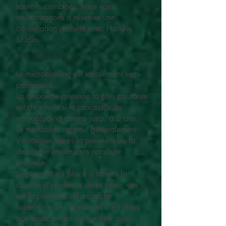
sourcils combinés, nous vous
encourageons à réserver une
consultation gratuite avec Harlow
Studio.
LONGÉVITÉ
Le microblading est idéalement semi-
permanent.
La deuxième question la plus courante
est de savoir si le processus de
microblading durera jusqu'à 2 ans.
Le microblading peut généralement
s'estomper après la première ou la
deuxième année sans retouche
annuelle.
Le pigment est placé à travers la
couche d'épiderme de la peau, qui
est la première et la couche
supérieure de la peau, et n'est donc
pas assez profond pour être aussi