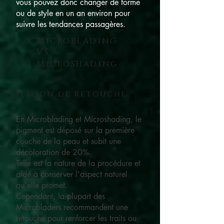
vous pouvez donc changer de forme
ou de style en un an environ pour
suivre les tendances passagères.
Microblading
VS
Microshading
Session de retouche
En Microblading et Microshading, le
pigment est déposé sur la première
couche de la peau et subit une
décoloration de 20%.
Telle est la nature de la procédure et
aide à conserver l'aspect naturel
qu'elle promet.
Cependant, la plupart des
Microbladers recommandent une
retouche pour renforcer les traits ou