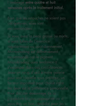
l'ombrage
entre quatre et huit
semaines après le traitement initial.
Bien que les retouches ne soient pas
obligatoires, elles sont
recommandées.
Si vous avez la peau grasse ou mixte,
si vous faites de l'exercice
régulièrement ou quotidiennement,
Microshading est définitivement
recommandé car le pigment
Microblading aura tendance à
s'estomper dans ces circonstances.
Jetez un coup d'œil à notre galerie
pour voir laquelle vous préférez, un
facteur important pour choisir entre
les deux est la préférence personnelle.
Pour discuter davantage de la
procédure la plus appropriée ou si
vous êtes un bon candidat pour les