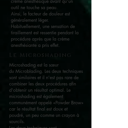
crème anesthésique avant qu'un
outil ne touche sa peau.
Ainsi, le facteur de douleur est
généralement léger.
Habituellement, une sensation de
tiraillement est ressentie pendant la
procédure après que la crème
anesthésiante a pris effet.
Le Microshading
Microshading est la sœur
du Microblading. Les deux techniques
sont similaires et il n'est pas rare de
combiner les deux procédures afin
d'obtenir un résultat optimal. Le
microshading est également
communément appelé «Powder Brow»
car le résultat final est doux et
poudré, un peu comme un crayon à
sourcils.
Les deux techniques sont