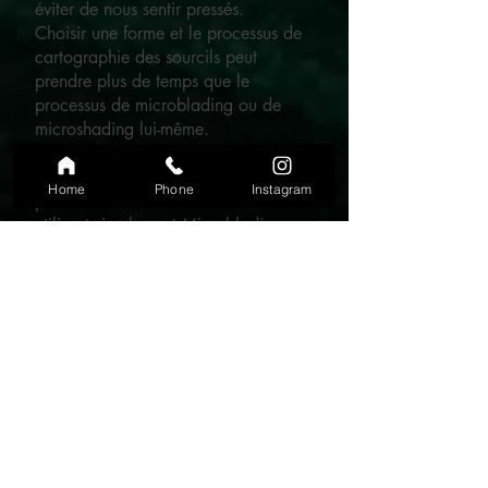
éviter de nous sentir pressés.
Choisir une forme et le processus de
cartographie des sourcils peut
prendre plus de temps que le
processus de microblading ou de
microshading lui-même.
Cela varie d'un client à l'autre car
certains clients n'ont pas du tout de
Home
Phone
Instagram
poils sur les sourcils et certains clients
utilisent simplement Microblading
pour combler quelques endroit vides
dans leurs sourcils.
Assurez-vous de bien effacer votre
emploi du temps ou de gérer
correctement les dispositions relatives
à la garde d'enfants à l'avance, car
nous voulons nous assurer que vous
profitez pleinement du créneau
horaire que vous avez réservé.